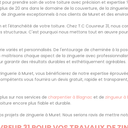
 pour prendre soin de votre toiture avec précision et expertise 
e plus de 20 ans dans le domaine de la couverture, de la zingue
 de zinguerie exceptionnels à nos clients de Muret et des enviro
ion et l'étanchéité de votre toiture. Chez T.C Couvreur 31, nous 
ges structuraux. C'est pourquoi nous mettons tout en œuvre pour
rie variés et personnalisés. De l'entourage de cheminée à la po
s maîtrisons chaque aspect de la zinguerie avec professionnalis
ur garantir des résultats durables et esthétiquement agréables.
 zinguerie à Muret, vous bénéficierez de notre expertise éprouv
 compétents vous fournira un devis gratuit, rapide et transpare
 plus sur nos services de
charpentier à Blagnac
et de
zingueur à
iture encore plus fiable et durable.
 projets de zinguerie à Muret. Nous serions ravis de mettre notr
REUR 31 POUR VOS TRAVAUX DE ZIN