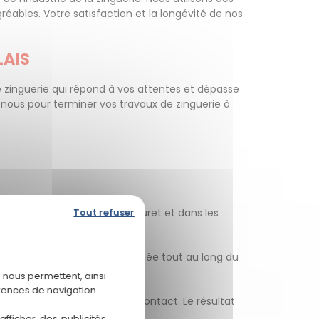
ables. Votre satisfaction et la longévité de nos
LAIS
 zinguerie qui répond à vos attentes et dépasse
nous pour terminer vos travaux de zinguerie à
 de nombreux propriétaires à Muret et dans les
Tout refuser
aits ont à dire :
elle, compétente et attentionnée tout au long du
 nous permettent, ainsi
rences de navigation.
tait évidente dès le premier contact. Le résultat
fficher des publicités