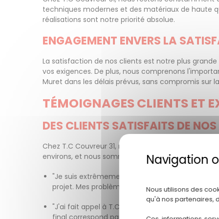
techniques modernes et des matériaux de haute qual
réalisations sont notre priorité absolue.
ENGAGEMENT ENVERS LA SATISFA
La satisfaction de nos clients est notre plus gran
vos exigences. De plus, nous comprenons l'importa
Muret dans les délais prévus, sans compromis sur la
TÉMOIGNAGES CLIENTS ET E
DES CLIENTS SATISFAITS DE NOS
Chez T.C Couvreur 31, notre priorité est la satisfact
environs, et nous sommes fiers des résultats que nou
"Je suis extrêmement satisfait du travail de zin
projet. Mes problèmes d'infiltration d'eau sont dé
Nous utilisons des coo
qu'à nos partenaires, 
"J'ai fait appel à T.C Couvreur 31 pour la pose d
final correspond parfaitement à mes attentes, e
Ces informations serv