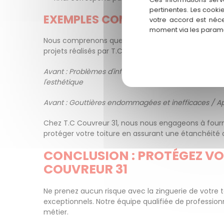
pertinentes. Les cooki
EXEMPLES CONCRETS DE PROJET
votre accord est néce
moment via les paramè
Nous comprenons que vous souhaitez voir des preuv
projets réalisés par T.C Couvreur 31 à Muret. Les pho
Avant : Problèmes d'infiltration d'eau et de dégradat
l'esthétique
Avant : Gouttières endommagées et inefficaces / Apr
Chez T.C Couvreur 31, nous nous engageons à fourni
protéger votre toiture en assurant une étanchéité
CONCLUSION : PROTÉGEZ VO
COUVREUR 31
Ne prenez aucun risque avec la zinguerie de votre t
exceptionnels. Notre équipe qualifiée de profession
métier.