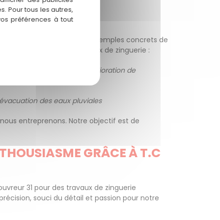
. Pour tous les autres,
vos préférences à tout
s vous présentons quelques exemples concrets de
 la toiture grâce à nos travaux de zinguerie :
élimination des fuites et amélioration de
 évacuation des eaux pluviales
nous entreprenons. Notre objectif est de
NTHOUSIASME GRÂCE À T.C
ouvreur 31 pour des travaux de zinguerie
récision, souci du détail et passion pour notre