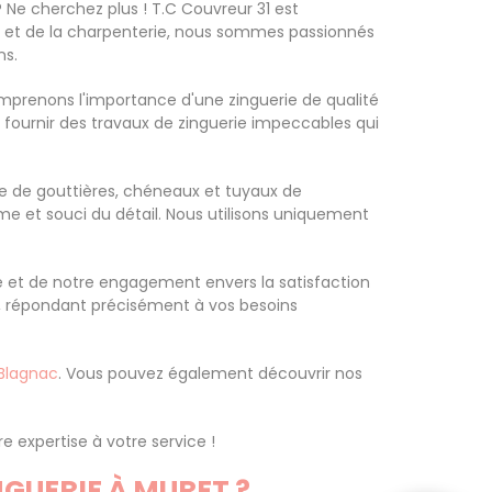
? Ne cherchez plus ! T.C Couvreur 31 est
rie et de la charpenterie, nous sommes passionnés
ns.
comprenons l'importance d'une zinguerie de qualité
 fournir des travaux de zinguerie impeccables qui
se de gouttières, chéneaux et tuyaux de
me et souci du détail. Nous utilisons uniquement
ée et de notre engagement envers la satisfaction
nt, répondant précisément à vos besoins
 Blagnac
. Vous pouvez également découvrir nos
e expertise à votre service !
GUERIE À MURET ?