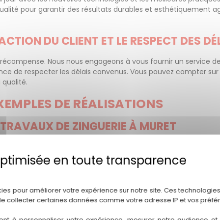
ité pour garantir des résultats durables et esthétiquement agré
CTION DU CLIENT ET LE RESPECT DES DÉ
de récompense. Nous nous engageons à vous fournir un service de
nce de respecter les délais convenus. Vous pouvez compter sur 
 qualité.
XEMPLES DE RÉALISATIONS
 TRAVAUX DE ZINGUERIE À MURET
ion de nos clients. Nous avons eu le privilège de travailler avec
s avons pu accomplir. Voici ce que certains de nos clients satisf
Politique de confidentialité
guerie réalisé par T.C Couvreur 31. Leur équipe a été professionn
sormais un lointain souvenir !" - Jean-Pierre L.
kies pour améliorer votre expérience sur notre site. Ces technologies
de collecter certaines données comme votre adresse IP et vos préfé
e gouttières sur ma maison à Muret. Leur expertise en zinguerie é
t je recommande vivement leurs services." - Marie D.
ent à personnaliser votre expérience, mesurer notre audience et a