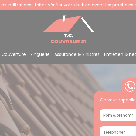
 les infiltrations : faites vérifier votre toiture avant les prochains
& Couverture
Zinguerie
Assurance & Sinistres
Entretien & ne
On vous rappelle