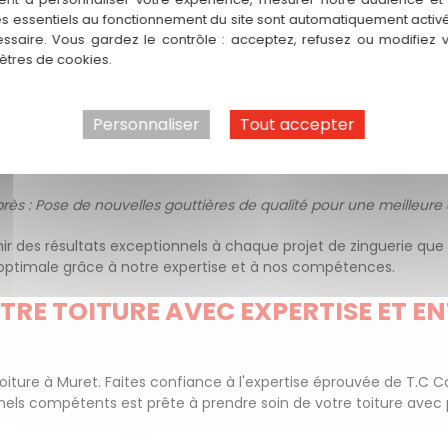
es essentiels au fonctionnement du site sont automatiquement activés
S RÉUSSIS
ssaire. Vous gardez le contrôle : acceptez, refusez ou modifiez 
tres de cookies.
es tangibles de notre expertise en zinguerie. Ci-dessous, nou
tos avant/après illustrent l'amélioration significative apportée à
Personnaliser
Tout accepter
ion de la zinguerie / Après : Rénovation complète de la zinguerie, 
ès : Pose de nouvelles gouttières de qualité pour une meilleure
r des résultats exceptionnels à chaque projet de zinguerie que 
 optimale grâce à notre expertise et à nos compétences.
TRE TOITURE AVEC EXPERTISE ET E
oiture à Muret. Faites confiance à l'expertise éprouvée de T.C C
nels compétents est prête à prendre soin de votre toiture avec p