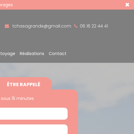
×
 orages
tchasagrande@gmail.com
06 16 22 44 41
ttoyage
Réalisations
Contact
ÊTRE RAPPELÉ
 sous 15 minutes