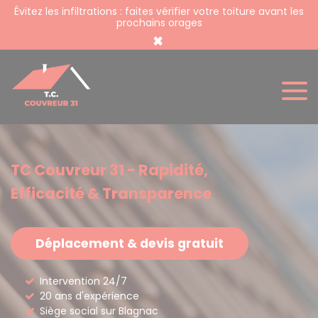
Panneau de gestion des cookies
Évitez les infiltrations : faites vérifier votre toiture avant les
prochains orages
×
TC Couvreur 31 - Rapidité,
Efficacité & Transparence
Déplacement & devis gratuit
Intervention 24/7
20 ans d'expérience
Siège social sur Blagnac