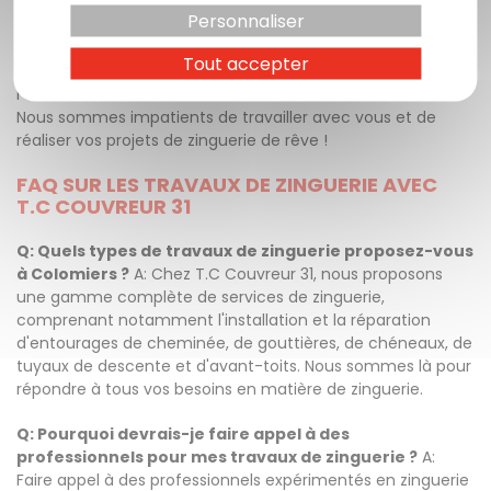
détaillé et gratuit. Transformez votre toiture avec la
Personnaliser
zinguerie de T.C Couvreur 31 et profitez d'une protection
durable et esthétiquement remarquable.
Tout accepter
Faites le bon choix et contactez-nous dès maintenant.
Nous sommes impatients de travailler avec vous et de
réaliser vos projets de zinguerie de rêve !
FAQ SUR LES TRAVAUX DE ZINGUERIE AVEC
T.C COUVREUR 31
Q: Quels types de travaux de zinguerie proposez-vous
à Colomiers ?
A: Chez T.C Couvreur 31, nous proposons
une gamme complète de services de zinguerie,
comprenant notamment l'installation et la réparation
d'entourages de cheminée, de gouttières, de chéneaux, de
tuyaux de descente et d'avant-toits. Nous sommes là pour
répondre à tous vos besoins en matière de zinguerie.
Q: Pourquoi devrais-je faire appel à des
professionnels pour mes travaux de zinguerie ?
A:
Faire appel à des professionnels expérimentés en zinguerie