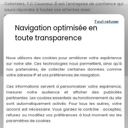
Colomiers. T.C Couvreur 31 est l'entreprise de confiance qui
saura répondre à toutes vos attentes avec
professionnalisme et expertise.
Tout refuser
Nous sommes impatients de discuter avec vous de vos
besoins spécifiques en matière de zinguerie et de vous
fournir une solution sur mesure. Que ce soit pour un
entourage de cheminée, des gouttières efficaces, un
Politique de confidentialité
avant-toit solide ou toute autre prestation de zinguerie,
notre équipe qualifiée est prête à relever tous les défis.
Nous utilisons des cookies pour améliorer votre expérience
sur notre site. Ces technologies nous permettent, ainsi qu'à
Nous nous engageons à vous offrir des travaux de zinguerie
nos partenaires, de collecter certaines données comme
votre adresse IP et vos préférences de navigation.
d'une qualité supérieure, respectant les délais convenus et
réalisés avec le plus grand soin. Votre satisfaction est notre
Ces informations servent à personnaliser votre expérience,
priorité absolue, et nous mettons tout en œuvre pour vous
mesurer notre audience et afficher des publicités
garantir des résultats qui dépassent vos attentes.
pertinentes. Les cookies essentiels au fonctionnement du site
sont automatiquement activés. Pour tous les autres, votre
N'attendez plus ! Contactez-nous dès aujourd'hui pour
accord est nécessaire. Vous gardez le contrôle : acceptez,
discuter de votre projet de zinguerie à Colomiers. Notre
refusez ou modifiez vos préférences à tout moment via les
équipe amicale et compétente se fera un plaisir de
paramètres de cookies.
répondre à toutes vos questions et de vous fournir un devis