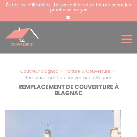
Panneau de gestion des cookies
Évitez les infiltrations : faites vérifier votre toiture avant les
prochains orages
×
Couvreur Blagnac
Toiture & Couverture
Remplacement de couverture à Blagnac
REMPLACEMENT DE COUVERTURE À
BLAGNAC