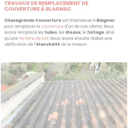
TRAVAUX DE REMPLACEMENT DE
COUVERTURE À BLAGNAC
Chasagrande Couverture
est intervenue à
Blagnac
pour remplacer la
couverture
d'un de nos clients. Nous
avons remplacé les
tuiles
, les
liteaux
, le
faîtage
ainsi
qu'une
fenêtre de toit
. Nous avons ensuite réalisé une
vérification de l'
étanchéité
de la maison.