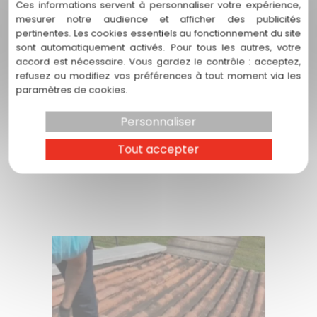
Ces informations servent à personnaliser votre expérience,
mesurer notre audience et afficher des publicités
Un artisan charpentier à votre écoute sur
pertinentes. Les cookies essentiels au fonctionnement du site
Beauzelle Chasagrande Couverture est
sont automatiquement activés. Pour tous les autres, votre
récemment...
accord est nécessaire. Vous gardez le contrôle : acceptez,
refusez ou modifiez vos préférences à tout moment via les
paramètres de cookies.
En savoir plus
Personnaliser
Tout accepter