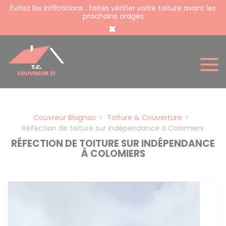
Panneau de gestion des cookies
Évitez les infiltrations : faites vérifier votre toiture avant les
prochains orages
×
Couvreur Blagnac
Toiture & Couverture
Réfection de toiture sur indépendance à Colomiers
RÉFECTION DE TOITURE SUR INDÉPENDANCE
À COLOMIERS