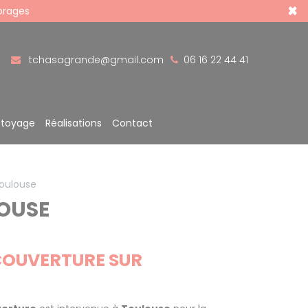
×
 orages
tchasagrande@gmail.com
06 16 22 44 41
ttoyage
Réalisations
Contact
Toulouse
LOUSE
COUVERTURE SUR