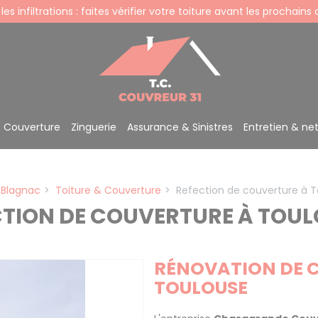
 les infiltrations : faites vérifier votre toiture avant les prochains
& Couverture
Zinguerie
Assurance & Sinistres
Entretien & ne
 Blagnac
Toiture & Couverture
Refection de couverture à 
CTION DE COUVERTURE À TOU
RÉNOVATION DE 
TOULOUSE