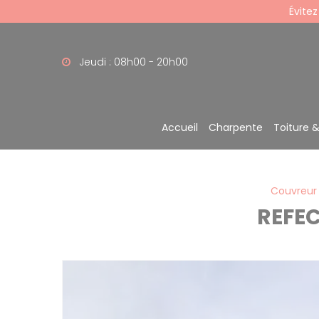
Panneau de gestion des cookies
Évitez
Jeudi : 08h00 - 20h00
Accueil
Charpente
Toiture 
Couvreur
REFE