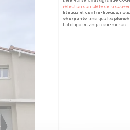
L'entreprise
Chasagrande Couv
réfection complète de la couver
liteaux
et
contre-liteaux
, nou
charpente
ainsi que les
planch
habillage en zingue sur-mesure s