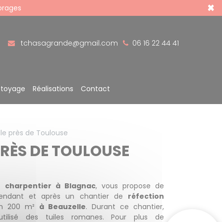
×
 orages
tchasagrande@gmail.com
06 16 22 44 41
ttoyage
Réalisations
Contact
le près de Toulouse
PRÈS DE TOULOUSE
re
charpentier à Blagnac
, vous propose de
 pendant et après un chantier de
réfection
on 200 m²
à Beauzelle
. Durant ce chantier,
tilisé des tuiles romanes. Pour plus de