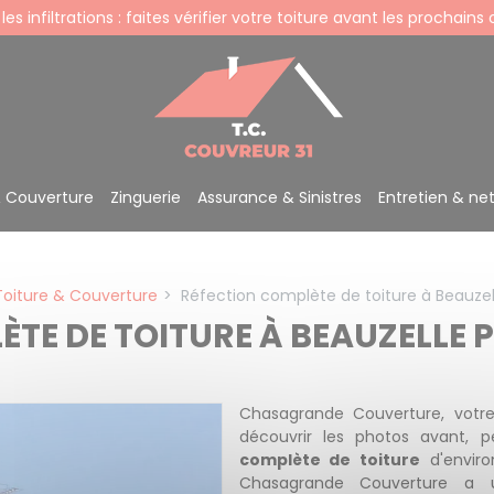
 les infiltrations : faites vérifier votre toiture avant les prochains
& Couverture
Zinguerie
Assurance & Sinistres
Entretien & ne
Toiture & Couverture
Réfection complète de toiture à Beauzel
TE DE TOITURE À BEAUZELLE 
Chasagrande Couverture, vot
découvrir les photos avant,
complète de toiture
d'envir
Chasagrande Couverture a u