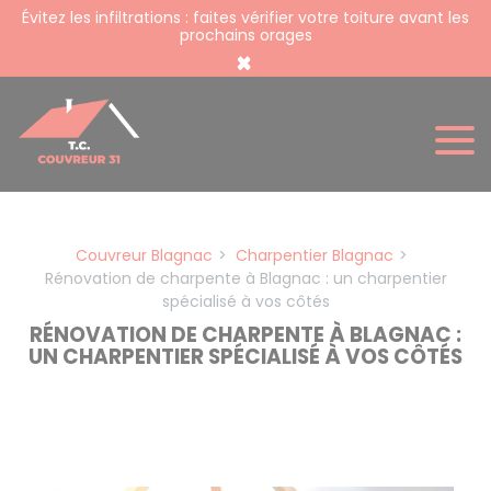
Panneau de gestion des cookies
Évitez les infiltrations : faites vérifier votre toiture avant les
prochains orages
×
Couvreur Blagnac
Charpentier Blagnac
Rénovation de charpente à Blagnac : un charpentier
spécialisé à vos côtés
RÉNOVATION DE CHARPENTE À BLAGNAC :
UN CHARPENTIER SPÉCIALISÉ À VOS CÔTÉS