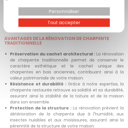
pour effectuer les réparations nécessaires. Cela inclut le
remplacement de pièces endommagées, le renforcement
Personnaliser
des poutres affaiblies et la réparation des assemblages.
Nous veillons à préserver l'authenticité de la charpente
Tout accepter
tout en assurant sa solidité et sa durabilité.
AVANTAGES DE LA RÉNOVATION DE CHARPENTE
TRADITIONNELLE
Préservation du cachet architectural :
La rénovation
de charpente traditionnelle permet de conserver le
caractère esthétique et le cachet unique des
charpentes en bois anciennes, contribuant ainsi à la
valeur patrimoniale de votre maison.
Résistance et durabilité :
Grâce à notre expertise, la
charpente restaurée retrouve sa solidité et sa durabilité,
assurant ainsi la stabilité de la toiture et de la maison
dans son ensemble.
Protection de la structure :
La rénovation prévient la
détérioration de la charpente due à l'humidité, aux
insectes nuisibles et aux moisissures, assurant ainsi la
pérennité de la structure de votre maison.