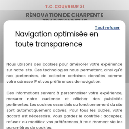
T.C. COUVREUR 31
RÉNOVATION DE CHARPENTE
TRADITIONNELLE
Tout refuser
La rénovation de charpente traditionnelle est une
spécialité de TC Couvreur 31. Notre expertise dans ce
domaine nous permet de restaurer et de préserver le
charme unique des charpentes en bois anciennes à
Politique de confidentialité
Blagnac.
Nous utilisons des cookies pour améliorer votre expérience
PROCESSUS DE RÉNOVATION DE CHARPENTE
sur notre site. Ces technologies nous permettent, ainsi qu'à
TRADITIONNELLE
nos partenaires, de collecter certaines données comme
votre adresse IP et vos préférences de navigation.
Notre processus de rénovation commence par une
inspection détaillée de votre charpente existante. Nous
Ces informations servent à personnaliser votre expérience,
identifions les zones endommagées, les pièces affaiblies et
mesurer notre audience et afficher des publicités
les éventuelles détériorations causées par l'humidité ou les
pertinentes. Les cookies essentiels au fonctionnement du site
parasites. Ensuite, nous élaborons un plan de rénovation sur
sont automatiquement activés. Pour tous les autres, votre
mesure pour restaurer la charpente à son état d'origine.
accord est nécessaire. Vous gardez le contrôle : acceptez,
refusez ou modifiez vos préférences à tout moment via les
Nous utilisons des techniques traditionnelles de menuiserie
paramètres de cookies.