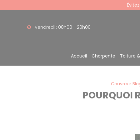
Panneau de gestion des cookies
Évitez
Vendredi : 08h00 - 20h00
Accueil
Charpente
Toiture 
Couvreur Bl
POURQUOI R