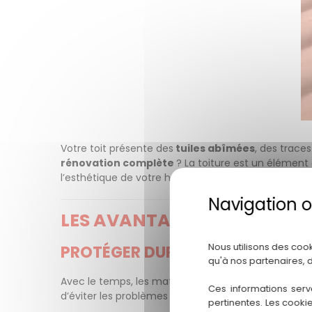
Votre toit présente des
tuiles abîmées
, des traces
rénovation complète
? La toiture est un élément 
l’esthétique de votre habitation.
LES AVANTAGES D’UNE RÉN
Nous utilisons des coo
PROTÉGER DURABLEMENT VOTRE
qu'à nos partenaires, 
Avec le temps, les matériaux s’usent : tuiles cassées
Ces informations serv
d’éviter les problèmes d’
humidité
et de garantir un
pertinentes. Les cooki