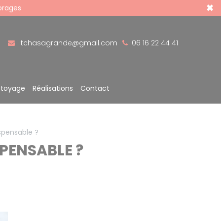
×
 orages
tchasagrande@gmail.com
06 16 22 44 41
ttoyage
Réalisations
Contact
ispensable ?
PENSABLE ?