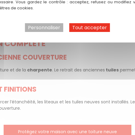
ssaire. Vous gardez le contrôle : acceptez, refusez ou modifiez 
tres de cookies.
Que vous envisagiez une revente ou que vous souhaitiez simplem
eur de votre bien.
Personnaliser
Tout accepter
ON COMPLÈTE
NCIENNE COUVERTURE
iture et de la
charpente
. Le retrait des anciennes
tuiles
permet 
T FINITIONS
rcer l’étanchéité, les liteaux et les tuiles neuves sont installés.
couverture.
Protégez votre maison avec une toiture neuve