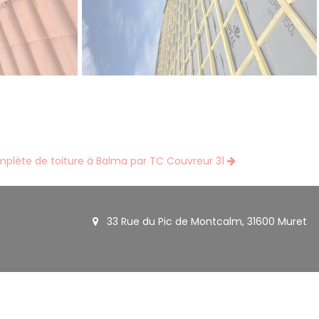
plète de toiture à Balma par TC Couvreur 31
33 Rue du Pic de Montcalm, 31600 Muret