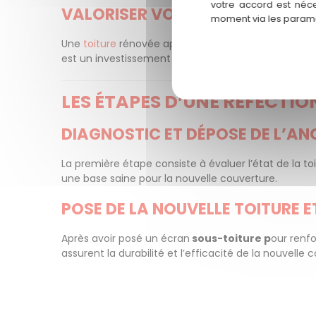
votre accord est néce
VALORISER VOTRE PATRIMOINE
moment via les paramè
Une
toiture
rénovée apporte une réelle plus-value. 
est un investissement rentable qui augmente la val
LES ÉTAPES D’UNE RÉFECTI
DIAGNOSTIC ET DÉPOSE DE L’A
La première étape consiste à évaluer l’état de la to
une base saine pour la nouvelle couverture.
POSE DE LA NOUVELLE TOITURE E
Après avoir posé un écran
sous-toiture p
our renfo
assurent la durabilité et l’efficacité de la nouvelle 