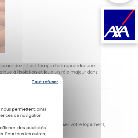
demandez s’il est temps d’entreprendre une
ribue à l’isolation et joue un rôle majeur dans
Tout refuser
 nous permettent, ainsi
rences de navigation.
 de toiture
permet de sécuriser votre logement,
fficher des publicités
. Pour tous les autres,