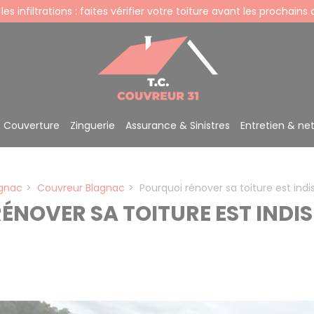
 les infiltrations : faites vérifier votre toiture avant les prochains
& Couverture
Zinguerie
Assurance & Sinistres
Entretien & ne
agnac
Couvreur Blagnac
Pourquoi rénover sa toiture est ind
ÉNOVER SA TOITURE EST INDIS