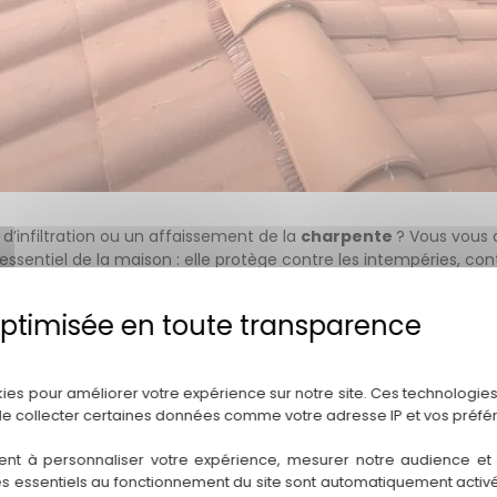
 d’infiltration ou un affaissement de la
charpente
? Vous vous 
essentiel de la maison : elle protège contre les intempéries, cont
OVATION DE TOITURE
Politique de confidentialité
kies pour améliorer votre expérience sur notre site. Ces technologies
 MAISON
de collecter certaines données comme votre adresse IP et vos préfé
, infiltrations, affaiblissement de la charpente. Une
rénovation
ent à personnaliser votre expérience, mesurer notre audience et a
e isolation efficace.
es essentiels au fonctionnement du site sont automatiquement activés