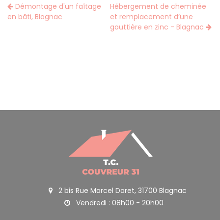
Démontage d'un faîtage
Hébergement de cheminée
en bâti, Blagnac
et remplacement d’une
gouttière en zinc - Blagnac
2 bis Rue Marcel Doret, 31700 Blagnac
Vendredi : 08h00 - 20h00