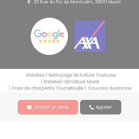
33 Rue du Pic de Montcalm, 31600 Muret
Activités
Nettoyage de toiture Toulouse
Entretien de toiture Muret
Pose de charpente Tournefeuille
Couvreur Aussonne
Nettoyage de toiture Tournefeuille
Mentions légales
Obtenir un devis
Appeler
Charte d’utilisation des données
Blog
Gestion des cookies
2026