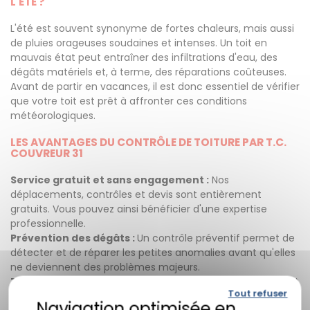
L'ÉTÉ ?
L'été est souvent synonyme de fortes chaleurs, mais aussi
de pluies orageuses soudaines et intenses. Un toit en
mauvais état peut entraîner des infiltrations d'eau, des
dégâts matériels et, à terme, des réparations coûteuses.
Avant de partir en vacances, il est donc essentiel de vérifier
que votre toit est prêt à affronter ces conditions
météorologiques.
LES AVANTAGES DU CONTRÔLE DE TOITURE PAR T.C.
COUVREUR 31
Service gratuit et sans engagement :
Nos
déplacements, contrôles et devis sont entièrement
gratuits. Vous pouvez ainsi bénéficier d'une expertise
professionnelle.
Prévention des dégâts :
Un contrôle préventif permet de
détecter et de réparer les petites anomalies avant qu'elles
ne deviennent des problèmes majeurs.
Tranquillité d'esprit :
Savoir que votre toit est en bon état
Tout refuser
vous permet de partir en vacances sereinement, sans