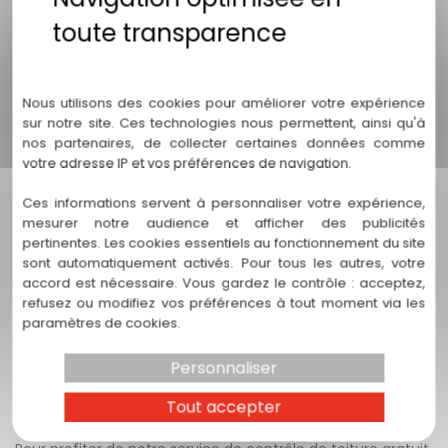
craindre les mauvaises surprises à votre retour.
Augmentation de la durée de vie de votre toit :
Une
maintenance régulière peut prolonger considérablement la
Politique de confidentialité
durée de vie de votre toiture.
QUE COMPREND NOTRE CONTRÔLE DE TOITURE ?
Nous utilisons des cookies pour améliorer votre expérience
sur notre site. Ces technologies nous permettent, ainsi qu'à
Nos experts se déplacent chez vous pour effectuer un
nos partenaires, de collecter certaines données comme
examen minutieux de votre toit. Voici ce que nous vérifions
votre adresse IP et vos préférences de navigation.
:
Ces informations servent à personnaliser votre expérience,
L'état général des tuiles ou des ardoises :
Recherche de
mesurer notre audience et afficher des publicités
fissures, de tuiles déplacées ou manquantes.
pertinentes. Les cookies essentiels au fonctionnement du site
Les joints et les solins :
Vérification de l'étanchéité pour
sont automatiquement activés. Pour tous les autres, votre
éviter les infiltrations d'eau.
accord est nécessaire. Vous gardez le contrôle : acceptez,
Les gouttières et descentes d'eau pluviale :
Assurer
refusez ou modifiez vos préférences à tout moment via les
qu'elles ne sont pas obstruées et qu'elles fonctionnent
paramètres de cookies.
correctement.
La charpente :
Inspection visuelle pour détecter
Personnaliser
d'éventuels signes de faiblesse ou de dommages.
Tout accepter
COMMENT BÉNÉFICIER DE NOTRE SERVICE ?