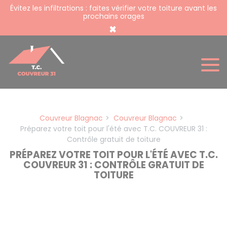
Panneau de gestion des cookies
Évitez les infiltrations : faites vérifier votre toiture avant les
prochains orages
×
Couvreur Blagnac
Couvreur Blagnac
Préparez votre toit pour l'été avec T.C. COUVREUR 31 :
Contrôle gratuit de toiture
PRÉPAREZ VOTRE TOIT POUR L'ÉTÉ AVEC T.C.
COUVREUR 31 : CONTRÔLE GRATUIT DE
TOITURE