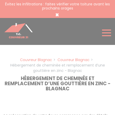
Panneau de gestion des cookies
Évitez les infiltrations : faites vérifier votre toiture avant les
prochains orages
×
Couvreur Blagnac
Couvreur Blagnac
Hébergement de cheminée et remplacement d’une
gouttière en zinc - Blagnac
HÉBERGEMENT DE CHEMINÉE ET
REMPLACEMENT D’UNE GOUTTIÈRE EN ZINC -
BLAGNAC