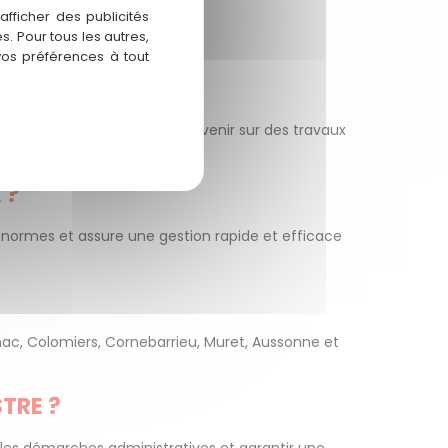
fficher des publicités
. Pour tous les autres,
vos préférences à tout
é et de conformité pour intervenir sur des travaux
 ?
x normes et assure une gestion rapide et efficace
nac, Colomiers, Cornebarrieu, Muret, Aussonne et
TRE ?