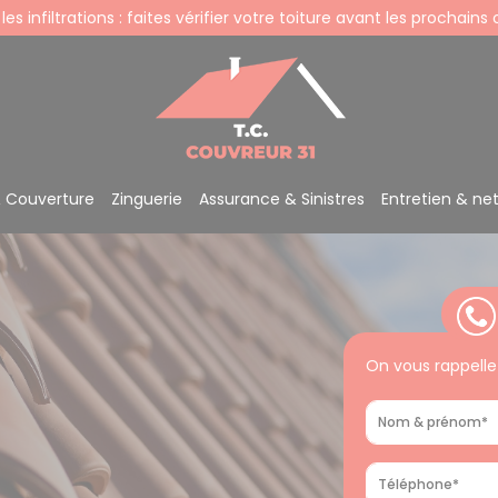
 les infiltrations : faites vérifier votre toiture avant les prochains
& Couverture
Zinguerie
Assurance & Sinistres
Entretien & ne
On vous rappelle