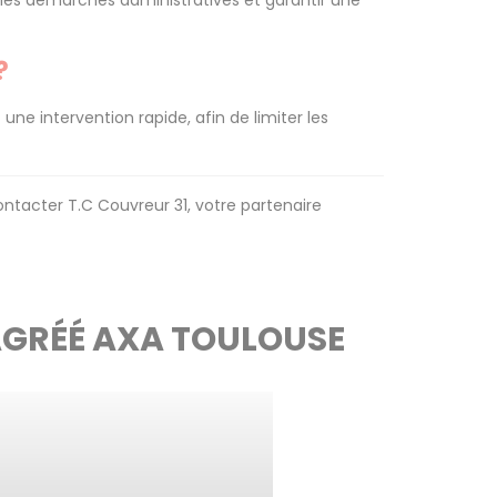
er les démarches administratives et garantir une
?
 intervention rapide, afin de limiter les
ontacter T.C Couvreur 31, votre partenaire
AGRÉÉ AXA TOULOUSE