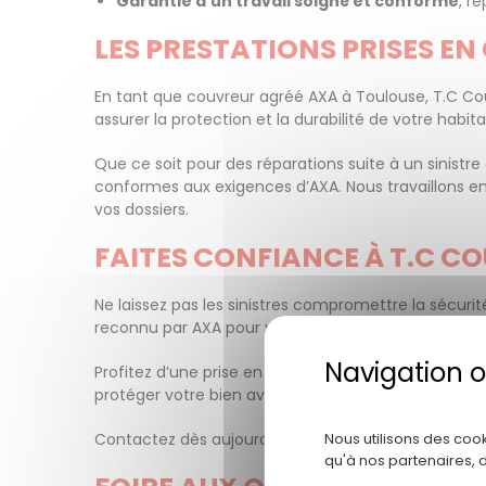
Garantie d’un travail soigné et conforme
, r
LES PRESTATIONS PRISES EN
En tant que couvreur agréé AXA à Toulouse, T.C Couvr
assurer la protection et la durabilité de votre habi
Que ce soit pour des réparations suite à un sinistre
conformes aux exigences d’AXA. Nous travaillons en é
vos dossiers.
FAITES CONFIANCE À T.C C
Ne laissez pas les sinistres compromettre la sécurit
reconnu par AXA pour vous accompagner efficaceme
Profitez d’une prise en charge simplifiée, d’interve
protéger votre bien avec un expert local qui met son
Contactez dès aujourd’hui T.C Couvreur 31 et décou
Nous utilisons des coo
qu'à nos partenaires, 