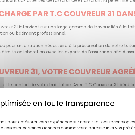
épondant aux attentes de l’assurance et assurant la pérennité de
 CHARGE PAR T.C COUVREUR 31 DAN
eur 31 intervient sur une large gamme de travaux liés à la toitu
tation ou bâtiment professionnel.
 ou pour un entretien nécessaire à la préservation de votre toitu
troite collaboration avec les experts de l’assurance afin d’assu
OUVREUR 31, VOTRE COUVREUR AGRÉ
é et le confort de votre habitation. Avec T.C Couvreur 31, bénéfi
nt dans vos travaux de toiture, zinguerie et charpente.
ntions rapides et d’un travail de qualité réalisé dans le respect 
 savoir-faire au service de votre tranquillité.
Politique de confidentialité
vrez comment notre expertise peut faire toute la différence pou
kies pour améliorer votre expérience sur notre site. Ces technologies
de collecter certaines données comme votre adresse IP et vos préfé