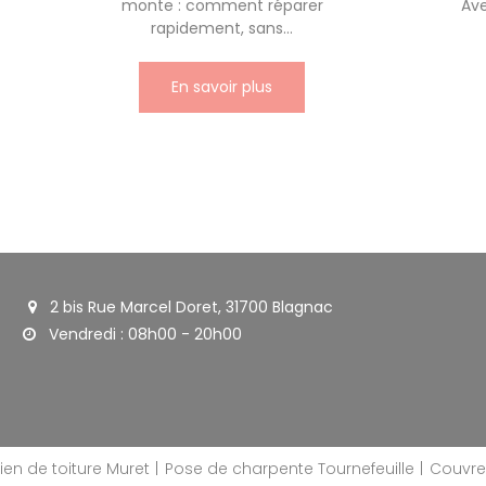
monte : comment réparer
Ave
rapidement, sans...
En savoir plus
2 bis Rue Marcel Doret, 31700 Blagnac
Vendredi : 08h00 - 20h00
tien de toiture Muret
Pose de charpente Tournefeuille
Couvre