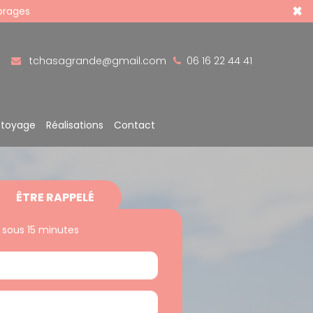
×
 orages
tchasagrande@gmail.com
06 16 22 44 41
ttoyage
Réalisations
Contact
ÊTRE RAPPELÉ
 sous 15 minutes