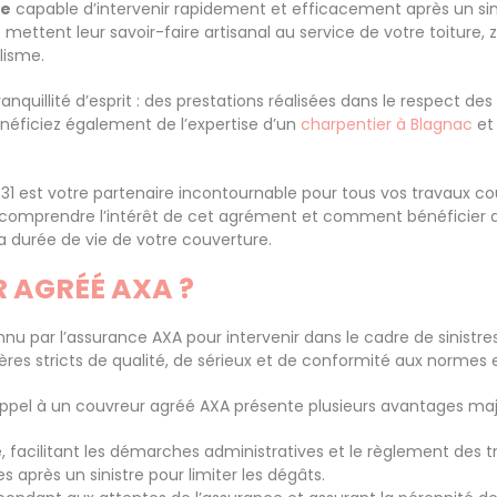
se
capable d’intervenir rapidement et efficacement après un sini
ettent leur savoir-faire artisanal au service de votre toiture, 
lisme.
ranquillité d’esprit : des prestations réalisées dans le respect d
Bénéficiez également de l’expertise d’un
charpentier à Blagnac
et
 est votre partenaire incontournable pour tous vos travaux cou
r comprendre l’intérêt de cet agrément et comment bénéficier d’
a durée de vie de votre couverture.
 AGRÉÉ AXA ?
u par l’assurance AXA pour intervenir dans le cadre de sinistres l
ères stricts de qualité, de sérieux et de conformité aux normes 
re appel à un couvreur agréé AXA présente plusieurs avantages maj
 facilitant les démarches administratives et le règlement des t
les après un sinistre pour limiter les dégâts.