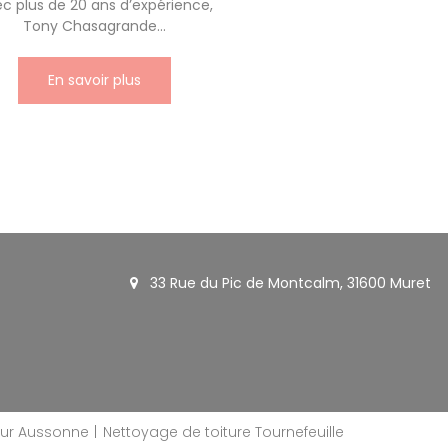
c plus de 20 ans d’expérience,
Tony Chasagrande...
En savoir plus
33 Rue du Pic de Montcalm, 31600 Muret
ur Aussonne
Nettoyage de toiture Tournefeuille