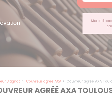
Merci d'acc
novation
en
eur Blagnac
Couvreur agréé AXA
Couvreur agréé AXA Toul
OUVREUR AGRÉÉ AXA TOULOU