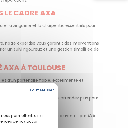
s réparations.
S LE CADRE AXA
re, la zinguerie et la charpente, essentiels pour
re, notre expertise vous garantit des interventions
rer un suivi rigoureux et une gestion simplifiée de
É AXA À TOULOUSE
ciez d’un partenaire fiable, expérimenté et
Tout refuser
des normes et de vos attentes. N’attendez plus pour
r vos projets et réparations couvertes par AXA !
 nous permettent, ainsi
rences de navigation.