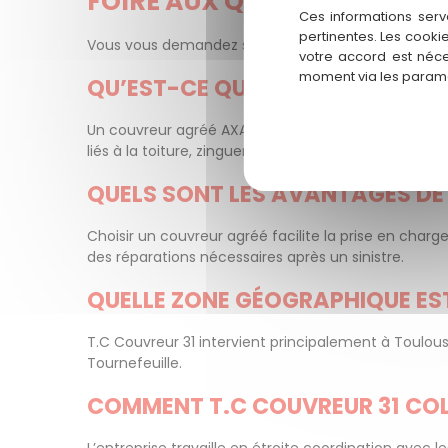
FOIRE AUX QUESTIONS – CO
Ces informations serv
pertinentes. Les cooki
Vous vous demandez sûrement :
pourquoi choisir
votre accord est néce
moment via les paramè
QU’EST-CE QU’UN COUVREUR AG
Un couvreur agréé AXA est un professionnel reconnu 
liés à la toiture, zinguerie ou charpente dans le cadr
QUELS SONT LES AVANTAGES DE 
Choisir un couvreur agréé facilite la prise en char
des réparations nécessaires après un sinistre.
QUELLE ZONE GÉOGRAPHIQUE EST
T.C Couvreur 31 intervient principalement à Toulou
Tournefeuille.
COMMENT T.C COUVREUR 31 COLL