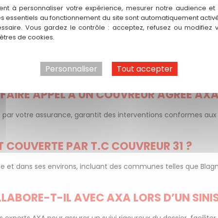
UVREUR AGRÉÉ AXA TOULOUSE
ent à personnaliser votre expérience, mesurer notre audience et a
es essentiels au fonctionnement du site sont automatiquement activés
 un couvreur agréé AXA est-il essentiel après un sinistre ?
ssaire. Vous gardez le contrôle : acceptez, refusez ou modifiez 
tres de cookies.
RÉÉ AXA ?
par l’assurance AXA, qui répond à des critères stricts de qualit
Personnaliser
Tout accepter
e d’un sinistre.
FAIRE APPEL À UN COUVREUR AGRÉÉ AXA
ge par votre assurance, garantit des interventions conformes au
 COUVERTE PAR T.C COUVREUR 31 ?
se et dans ses environs, incluant des communes telles que Blag
ABORE-T-IL AVEC AXA LORS D’UN SINIS