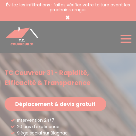
Panneau de gestion des cookies
Évitez les infiltrations : faites vérifier votre toiture avant les
prochains orages
×
TC Couvreur 31 - Rapidité,
Efficacité & Transparence
Déplacement & devis gratuit
Intervention 24/7
20 ans d'expérience
Siège social sur Blagnac