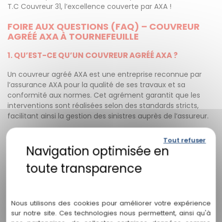
T.C Couvreur 31, l’excellence couverte par AXA !
FOIRE AUX QUESTIONS (FAQ) – COUVREUR
AGRÉÉ AXA À TOURNEFEUILLE
1. QU’EST-CE QU’UN COUVREUR AGRÉÉ AXA ?
Un couvreur agréé AXA est une entreprise reconnue par
l’assurance AXA pour la qualité de ses travaux et sa
conformité aux normes. Cet agrément garantit que les
interventions sont réalisées selon des standards stricts,
facilitant ainsi la gestion des sinistres auprès de l’assureur.
2. QUELS SONT LES AVANTAGES DE FAIRE APPEL À UN
Tout refuser
COUVREUR AGRÉÉ AXA ?
Les principaux bénéfices sont :
Une prise en charge simplifiée et plus rapide des
Politique de confidentialité
réparations après un sinistre.
Des travaux réalisés dans le respect des exigences d’AXA
Nous utilisons des cookies pour améliorer votre expérience
sur notre site. Ces technologies nous permettent, ainsi qu'à
et des réglementations locales.