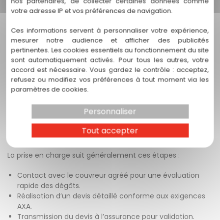
nos partenaires, de collecter certaines données comme
Un accompagnement personnalisé tout au long du
votre adresse IP et vos préférences de navigation.
processus, de la demande de devis à la finalisation des
travaux.
Ces informations servent à personnaliser votre expérience,
La garantie d’une intervention fiable, assurant la
mesurer notre audience et afficher des publicités
pérennité de votre toiture.
pertinentes. Les cookies essentiels au fonctionnement du site
sont automatiquement activés. Pour tous les autres, votre
3. QUELLE ZONE D’INTERVENTION COUVRE T.C
COUVREUR 31 ?
accord est nécessaire. Vous gardez le contrôle : acceptez,
refusez ou modifiez vos préférences à tout moment via les
T.C Couvreur 31 intervient principalement à Tournefeuille
paramètres de cookies.
ainsi que dans les communes environnantes telles que
Blagnac, Colomiers et Toulouse.
Personnaliser
4. COMMENT SE DÉROULE LA PRISE EN CHARGE EN CAS
Tout accepter
DE SINISTRE TOITURE AVEC AXA ?
La prise en charge suit généralement ces étapes :
Contact avec le couvreur agréé pour une évaluation
rapide des dégâts.
Réalisation d’un devis détaillé conforme aux exigences
AXA.
Transmission du devis à l’assurance pour validation.