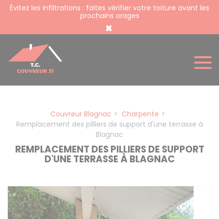
Panneau de gestion des cookies
Évitez les infiltrations : faites vérifier votre toiture avant les
prochains orages
×
Couvreur Blagnac
Charpente
Remplacement des pilliers de support d'une terrasse à
Blagnac
REMPLACEMENT DES PILLIERS DE SUPPORT
D'UNE TERRASSE À BLAGNAC