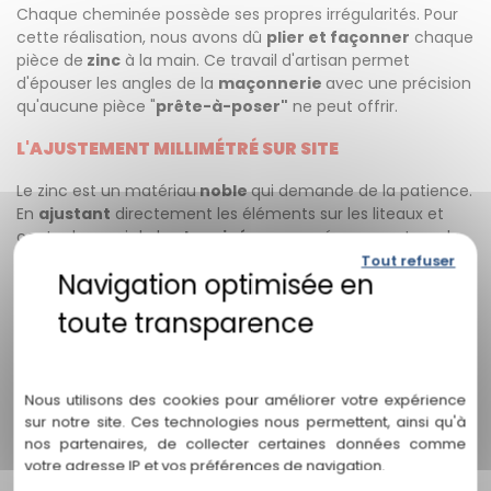
Chaque cheminée possède ses propres irrégularités. Pour
cette réalisation, nous avons dû
plier et façonner
chaque
pièce de
zinc
à la main. Ce travail d'artisan permet
d'épouser les angles de la
maçonnerie
avec une précision
qu'aucune pièce "
prête-à-poser"
ne peut offrir.
L'AJUSTEMENT MILLIMÉTRÉ SUR SITE
Le zinc est un matériau
noble
qui demande de la patience.
En
ajustant
directement les éléments sur les liteaux et
contre la paroi de la
cheminée
, nous créons un retour de
cheminée qui anticipe les mouvements naturels de la
Tout refuser
toiture, évitant ainsi toute future
infiltration
.
LA SOUDURE À L'ÉTAIN : LE SCEAU DE
L'AUTHENTICITÉ
Politique de confidentialité
C’est l’étape cruciale de notre métier. Nous avons
soudé
Nous utilisons des cookies pour améliorer votre expérience
ce retour de
cheminée
sur-mesure pour créer un ouvrage
sur notre site. Ces technologies nous permettent, ainsi qu'à
monobloc. Contrairement aux joints en mastic qui sèchent
nos partenaires, de collecter certaines données comme
et se fissurent, la soudure à l’
étain
assure une barrière
votre adresse IP et vos préférences de navigation.
infranchissable et une solidité qui traverse les décennies.