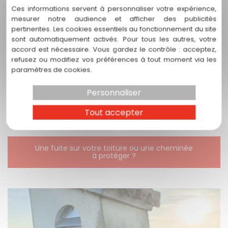
Ces informations servent à personnaliser votre expérience,
UNE ÉTANCHÉITÉ DURABLE SIGNÉE PAR DE
mesurer notre audience et afficher des publicités
VRAIS ARTISANS
pertinentes. Les cookies essentiels au fonctionnement du site
sont automatiquement activés. Pour tous les autres, votre
Restaurer dans les règles de l'art, c'est choisir la
pérennité
.
accord est nécessaire. Vous gardez le contrôle : acceptez,
En confiant votre
zinguerie
à un authentique artisan, vous
refusez ou modifiez vos préférences à tout moment via les
investissez dans un ouvrage qui protège votre maison, tout
paramètres de cookies.
en valorisant l'
esthétique
de votre patrimoine.
Personnaliser
"Le zinc façonné à la main, pour une toiture qui
traverse le temps."
Tout accepter
Une fuite sur votre toiture ou une cheminée
à protéger ?