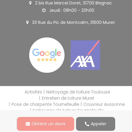
2 bis Rue Marcel Doret, 31700 Blagnac
Jeudi : 08h00 - 20h00
33 Rue du Pic de Montcalm, 31600 Muret
Activités
Nettoyage de toiture Toulouse
Entretien de toiture Muret
Pose de charpente Tournefeuille
Couvreur Aussonne
Nettoyage de toiture Tournefeuille
Mentions légales
Obtenir un devis
Appeler
Charte d’utilisation des données
Blog