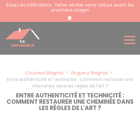
Panneau de gestion des cookies
Évitez les infiltrations : faites vérifier votre toiture avant les
prochains orages
×
Couvreur Blagnac
Zingueur Blagnac
Entre authenticité et technicité : comment restaurer une
cheminée dans les règles de l'art ?
ENTRE AUTHENTICITÉ ET TECHNICITÉ :
COMMENT RESTAURER UNE CHEMINÉE DANS
LES RÈGLES DE L'ART ?