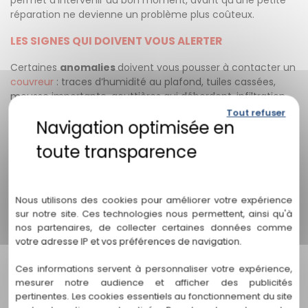
permet d’intervenir au bon moment, avant qu’une petite
réparation ne devienne un problème plus coûteux.
LES SIGNES QUI DOIVENT VOUS ALERTER
Certaines
anomalies
doivent vous pousser à contacter un
couvreur
: traces d’humidité au plafond, tuiles cassées,
mousse importante, gouttières qui débordent, infiltration
dans les combles ou éléments de toiture déplacés après
Tout refuser
un coup de vent.
Même si les signes semblent légers, il est préférable de ne
pas attendre. Une vérification rapide peut éviter une fuite
Politique de confidentialité
lors du prochain
épisode orageux
.
Nous utilisons des cookies pour améliorer votre expérience
LES POINTS À CONTRÔLER EN PRIORITÉ
sur notre site. Ces technologies nous permettent, ainsi qu'à
nos partenaires, de collecter certaines données comme
Avant l’été, il est conseillé de vérifier l’état des
tuiles
, du
votre adresse IP et vos préférences de navigation.
faîtage, des rives, des gouttières, des
chéneaux
et de la
zinguerie. Ces éléments jouent un rôle essentiel dans
Ces informations servent à personnaliser votre expérience,
l’évacuation des eaux de pluie et l’étanchéité de votre
mesurer notre audience et afficher des publicités
toiture.
pertinentes. Les cookies essentiels au fonctionnement du site