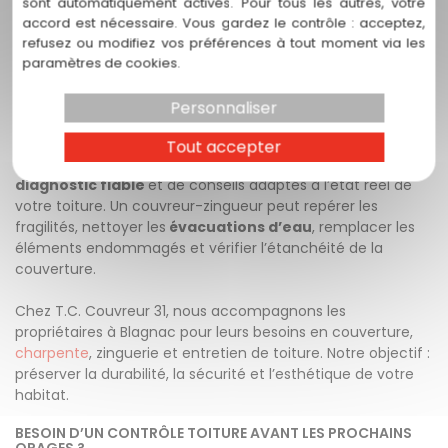
sont automatiquement activés. Pour tous les autres, votre
T.C. Couvreur 31 intervient à
Blagnac
pour contrôler,
accord est nécessaire. Vous gardez le contrôle : acceptez,
entretenir et réparer votre
toiture
avec des solutions
refusez ou modifiez vos préférences à tout moment via les
adaptées à votre habitat.
paramètres de cookies.
FAIRE APPEL À UN COUVREUR-ZINGUEUR À
Personnaliser
BLAGNAC POUR SÉCURISER SA TOITURE
Tout accepter
Faire appel à un professionnel permet de bénéficier d’un
diagnostic fiable
et de conseils adaptés à l’état réel de
votre toiture. Un couvreur-zingueur peut repérer les
fragilités, nettoyer les
évacuations d’eau
, remplacer les
éléments endommagés et vérifier l’étanchéité de la
couverture.
Chez T.C. Couvreur 31, nous accompagnons les
propriétaires à Blagnac pour leurs besoins en couverture,
charpente
, zinguerie et entretien de toiture. Notre objectif :
préserver la durabilité, la sécurité et l’esthétique de votre
habitat.
BESOIN D’UN CONTRÔLE TOITURE AVANT LES PROCHAINS