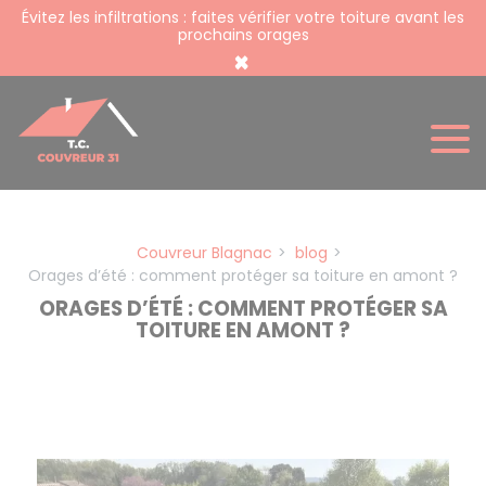
Panneau de gestion des cookies
Évitez les infiltrations : faites vérifier votre toiture avant les
prochains orages
×
Couvreur Blagnac
blog
Orages d’été : comment protéger sa toiture en amont ?
ORAGES D’ÉTÉ : COMMENT PROTÉGER SA
TOITURE EN AMONT ?