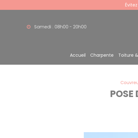
Panneau de gestion des cookies
Évitez
Samedi : 08h00 - 20h00
Accueil
Charpente
Toiture 
Couvreu
POSE 