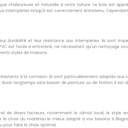
ique chaleureuse et naturelle à votre toiture. Le bois est app
 aux intempéries lorsqu'il est correctement entretenu. Cependant
ur durabilité et leur résistance aux intempéries. Ils sont imp
C est facile à entretenir, ne nécessitant qu'un nettoyage occas
rents styles de maisons.
ésistants à la corrosion. Ils sont particulièrement adaptés aux cl
 durer longtemps sans besoin de peinture ou de finition. Il es
d de divers facteurs, notamment le climat local, le style a
s le choix du matériau le mieux adapté à vos besoins à Blag
pour faire le choix optimal.