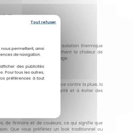
URE
Tout refuser
 sont conçus pour offrir une isolation thermique
 nous permettent, ainsi
e l'année. En hiver, ils empêchent la chaleur de
rences de navigation.
la climatisation ou au chauffage.
fficher des publicités
. Pour tous les autres,
vos préférences à tout
ent comme une barrière efficace contre la pluie, la
ribuent à préserver son intégrité et à éviter des
au potentielles.
, de finitions et de couleurs, ce qui signifie que
son. Que vous préfériez un look traditionnel ou