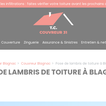
 les infiltrations : faites vérifier votre toiture avant les prochains
& Couverture
Zinguerie
Assurance & Sinistres
Entretien & ne
r Blagnac
Couvreur Blagnac
Pose de lambris de toiture à B
DE LAMBRIS DE TOITURE À BL