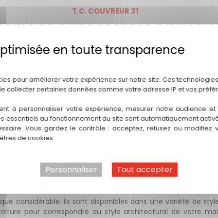
T.C. COUVREUR 31
NTAGE DES LAMBRIS DE TOIT
Politique de confidentialité
antage clé : une isolation de qualité supérieure. Ces panneaux
kies pour améliorer votre expérience sur notre site. Ces technologies
intenir une température intérieure confortable tout au long d
de collecter certaines données comme votre adresse IP et vos préfé
eur excessive de pénétrer, ce qui peut réduire la dépendance à 
ent à personnaliser votre expérience, mesurer notre audience et a
TEMPÉRIES
es essentiels au fonctionnement du site sont automatiquement activés
ssaire. Vous gardez le contrôle : acceptez, refusez ou modifiez 
 la protection de votre maison contre les intempéries. Ils agiss
tres de cookies.
t l'eau de s'infiltrer dans la structure de votre toit, ils cont
vos combles et l'intérieur de votre maison des infiltrations d'e
Personnaliser
Tout accepter
E
ue considérable. Ils sont disponibles dans une variété de styles
oiture pour correspondre au style architectural de votre mai