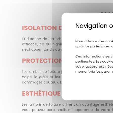
AVA
ISOLATION DE QUALITÉ
L'utilisation de lambris de toiture présente un av
Nous utilisons des coo
efficace, ce qui signifie qu'ils contribuent à ma
qu'à nos partenaires, 
s'échapper, tandis qu'en été, ils empêchent la chal
Ces informations serv
PROTECTION CONTRE LES IN
pertinentes. Les cooki
votre accord est néce
Les lambris de toiture jouent un rôle essentiel dans
moment via les paramè
neige, la grêle et les vents violents. En empêchan
dommages coûteux. De plus, ils protègent également 
ESTHÉTIQUE PERSONNALISÉ
Les lambris de toiture offrent un avantage esthétiq
vous pouvez personnaliser l'apparence de votre t