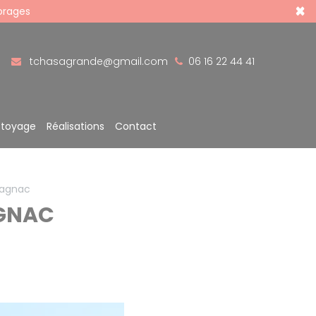
×
 orages
tchasagrande@gmail.com
06 16 22 44 41
ttoyage
Réalisations
Contact
lagnac
AGNAC