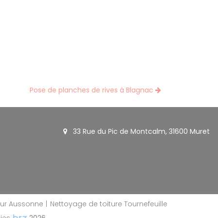
Pose de planches de rives à Blagnac
33 Rue du Pic de Montcalm, 31600 Muret
ur Aussonne
Nettoyage de toiture Tournefeuille