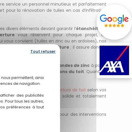
e service un personnel minutieux et parfaitement
t pour la rénovation de tuiles en cas d’infiltration
s divers éléments devant garantir l’
étanchéité
et
erture
vous réservent pour chaque projet, un
 vous convient (tuiles en zinc ou en ardoises), nos
re les deux versants de la
toiture
: il assure donc la
Tout refuser
 on peut aussi utiliser des
bandes de zinc
à poser
 rôle d’
absorber les pressions du toit
. Quant au
 nous permettent, ainsi
couverture.
rences de navigation.
ois
et pour la
création d’ouverture de toit
selon vos
fficher des publicités
créer une toiture étanche
, solide et totalement
. Pour tous les autres,
vos préférences à tout
. Nous sommes disponibles pour des interventions