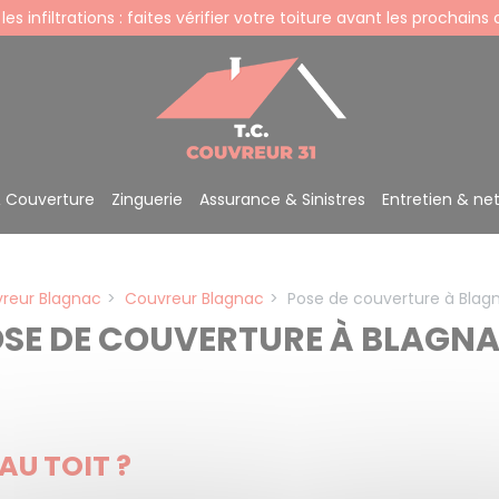
 les infiltrations : faites vérifier votre toiture avant les prochains
& Couverture
Zinguerie
Assurance & Sinistres
Entretien & ne
reur Blagnac
Couvreur Blagnac
Pose de couverture à Blag
SE DE COUVERTURE À BLAGN
U TOIT ?