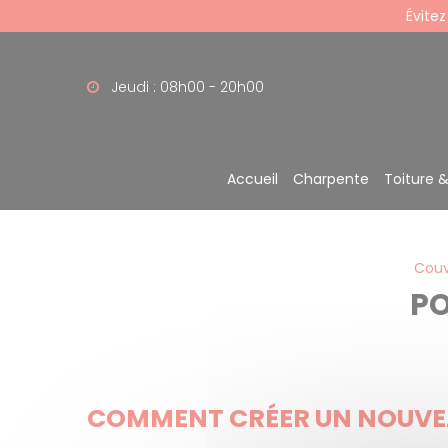
Panneau de gestion des cookies
Évitez
Jeudi : 08h00 - 20h00
Accueil
Charpente
Toiture 
Couv
PO
COMMENT CRÉER UN NOUVEA