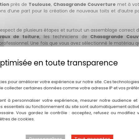
tion
près de
Toulouse
,
Chasagrande Couverture
met à votr
ns d’une part pour la création de nouveaux toits et d’autre par
respect de plusieurs étapes et surtout un assemblage correct de
vaux de toiture
, les techniciens de
Chasagrande Couv
fessionnel. Une fois que vous avez sélectionné le matériau qui
ec
ou
à ciment
. Le
faitage
constitue la ligne de rencontre ent
er l’étanchéité
au niveau de la jonction des tuiles.
ières
classiques, qui sont souvent conçues avec du mortier. Mais
Politique de confidentialité
ec consiste à clouer des closoirs souples et rigides qui ont pour
oc compact en associant les
kies pour améliorer votre expérience sur notre site. Ces technologies
tuiles faîtières
et l’ensemble de la 
de collecter certaines données comme votre adresse IP et vos préfé
enons aussi pour la
pose de planches de rives en PVC
ou en
b
ent à personnaliser votre expérience, mesurer notre audience et a
taller vos tuiles
et de les raccorder entre elles pour vous
es essentiels au fonctionnement du site sont automatiquement activés
ssaire. Vous gardez le contrôle : acceptez, refusez ou modifiez 
tres de cookies.
ou au 06 16 22 44 41, et par mail à tchasagrande@gmail.com