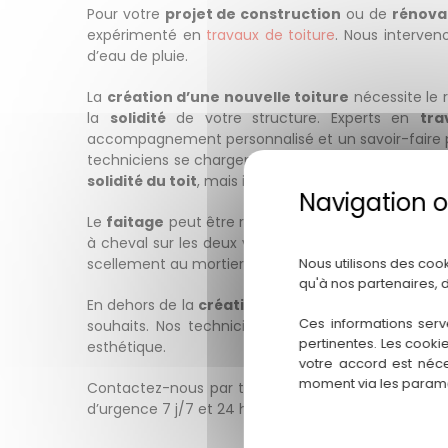
Pour votre
projet de construction
ou de
rénova
expérimenté en
travaux de toiture
. Nous interveno
d’eau de pluie.
La
création d’une nouvelle toiture
nécessite le 
la
solidité
de votre structure. Experts en
tra
accompagnement personnalisé et un savoir-faire pro
techniciens se chargent de
créer un faitage à s
solidité du toit
, mais il permet surtout de
préserv
Le
faitage
peut être réalisé à l’aide de
tuiles faît
à cheval sur les deux versants du
toit
. La pose à s
scellement au mortier, il consiste à réaliser un bl
Nous utilisons des coo
qu'à nos partenaires, 
En dehors de la
création de faitages
, nous interv
Ces informations serv
souhaits. Nos techniciens se chargent enfin d’
ins
pertinentes. Les cooki
esthétique.
votre accord est néce
moment via les paramè
Contactez-nous par téléphone au 05 67 06 92 02 
d’urgence 7 j/7 et 24 h/24.