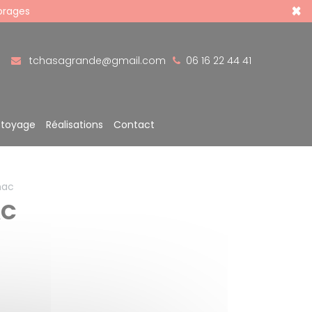
×
 orages
tchasagrande@gmail.com
06 16 22 44 41
ttoyage
Réalisations
Contact
nac
AC