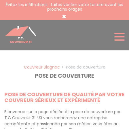
Panneau de gestion des cookies
Évitez les infiltrations : faites vérifier votre toiture avant les
prochains orages
×
Couvreur Blagnac
Pose de couverture
POSE DE COUVERTURE
POSE DE COUVERTURE DE QUALITÉ PAR VOTRE
COUVREUR SÉRIEUX ET EXPÉRIMENTÉ
Bienvenue sur la page dédiée à la pose de couverture par
T.C Couvreur 31 ! Si vous recherchez une entreprise
compétente et passionnée par son métier, vous êtes au