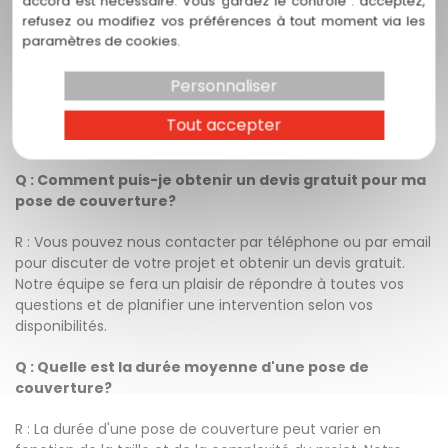
accord est nécessaire. Vous gardez le contrôle : acceptez,
professionnels pour la pose de ma couverture?
refusez ou modifiez vos préférences à tout moment via les
paramètres de cookies.
R : La pose de couverture nécessite une expertise
technique pour assurer une installation correcte et durable.
Personnaliser
Les professionnels de T.C Couvreur 31 sont formés aux
meilleures pratiques de l'industrie et utilisent des matériaux
Tout accepter
de première qualité pour garantir votre satisfaction.
Q : Comment puis-je obtenir un devis gratuit pour ma
pose de couverture?
R : Vous pouvez nous contacter par téléphone ou par email
pour discuter de votre projet et obtenir un devis gratuit.
Notre équipe se fera un plaisir de répondre à toutes vos
questions et de planifier une intervention selon vos
disponibilités.
Q : Quelle est la durée moyenne d'une pose de
couverture?
R : La durée d'une pose de couverture peut varier en