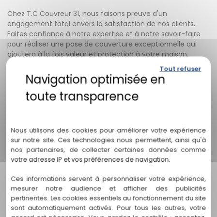
Chez T.C Couvreur 31, nous faisons preuve d'un
engagement total envers la satisfaction de nos clients.
Faites confiance à notre expertise et à notre savoir-faire
pour réaliser une pose de couverture exceptionnelle qui
ajoutera à la fois valeur et protection à votre maison.
Tout refuser
Contactez-nous dès maintenant pour entamer votre
projet de pose de couverture avec T.C Couvreur 31 !
FAQ SUR LA POSE DE COUVERTURE PAR T.C
Politique de confidentialité
COUVREUR 31
Nous utilisons des cookies pour améliorer votre expérience
Q : Quels types de couverture proposez-vous chez T.C
sur notre site. Ces technologies nous permettent, ainsi qu'à
Couvreur 31?
nos partenaires, de collecter certaines données comme
votre adresse IP et vos préférences de navigation.
R : Nous proposons une gamme variée de types de
couverture, tels que les tuiles, l'ardoise, le bac acier, et
Ces informations servent à personnaliser votre expérience,
d'autres matériaux selon vos préférences et les
mesurer notre audience et afficher des publicités
caractéristiques de votre bâtiment.
pertinentes. Les cookies essentiels au fonctionnement du site
sont automatiquement activés. Pour tous les autres, votre
Q : Pourquoi devrais-je faire appel à des