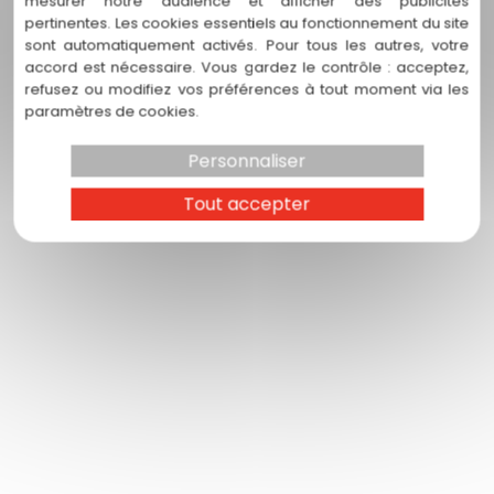
mesurer notre audience et afficher des publicités
pertinentes. Les cookies essentiels au fonctionnement du site
Nettoyage hydrofuge de
sont automatiquement activés. Pour tous les autres, votre
toiture à Blagnac
accord est nécessaire. Vous gardez le contrôle : acceptez,
refusez ou modifiez vos préférences à tout moment via les
paramètres de cookies.
Personnaliser
Tout accepter