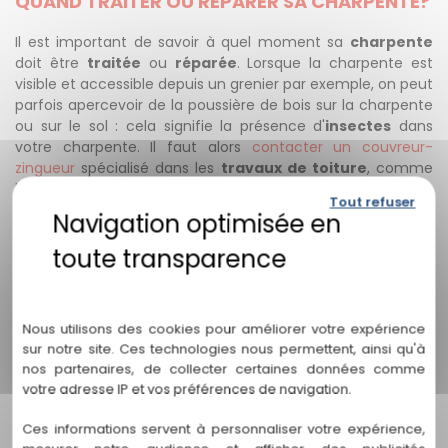
QUAND TRAITER OU RÉPARER SA CHARPENTE?
Il est important de savoir à quel moment sa
charpente
doit être
traitée
ou
réparée
. Lorsque la charpente est
visible et accessible depuis un grenier par exemple, on peut
parfois apercevoir de la poussière de bois sur la charpente
ou sur le sol : cela signifie la présence d'
insectes
dans
votre charpente. Il faut alors
contacter un couvreur-
zingueur
spécialisé dans les
travaux de toiture
, comme
la société Chasagrande Couverture près de Toulouse. Il est
Tout refuser
également nécessaire de faire des contrôles annuels de
votre charpente par un professionnel pour éviter tout
désagrément. Avec Chasagrande Couverture, les contrôles
annuels de votre charpente sont gratuits. Vous avez besoin
Politique de confidentialité
d'un conseil? N'hésitez pas à nous contacter afin de
recevoir un devis pour le
traitement et la réparation de
Nous utilisons des cookies pour améliorer votre expérience
votre charpente aux alentours de Blagnac et
sur notre site. Ces technologies nous permettent, ainsi qu'à
Beauzelle
.
nos partenaires, de collecter certaines données comme
votre adresse IP et vos préférences de navigation.
Ces informations servent à personnaliser votre expérience,