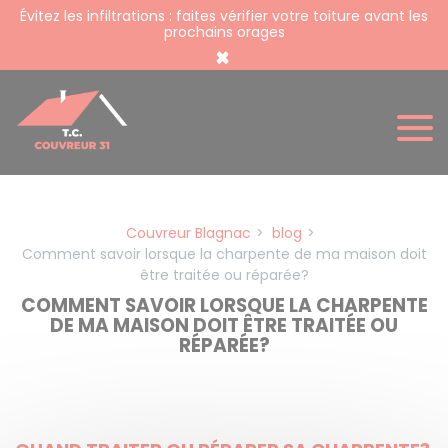
Panneau de gestion des cookies
Évitez les infiltrations : faites vérifier votre toiture avant les
prochains orages
×
Couvreur Blagnac
blog
Comment savoir lorsque la charpente de ma maison doit
être traitée ou réparée?
COMMENT SAVOIR LORSQUE LA CHARPENTE
DE MA MAISON DOIT ÊTRE TRAITÉE OU
RÉPARÉE?