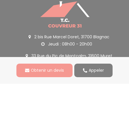
2 bis Rue Marcel Doret, 31700 Blagnac
Jeudi : 08h00 - 20h00
33 Rue du Pic de Montcalm, 31600 Muret
Obtenir un devis
Appeler
Activités
Nettoyage de toiture Toulouse