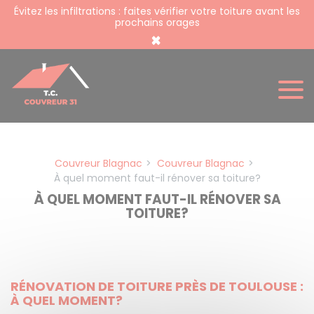
Panneau de gestion des cookies
Évitez les infiltrations : faites vérifier votre toiture avant les
prochains orages
×
Couvreur Blagnac
Couvreur Blagnac
À quel moment faut-il rénover sa toiture?
À QUEL MOMENT FAUT-IL RÉNOVER SA
TOITURE?
RÉNOVATION DE TOITURE PRÈS DE TOULOUSE :
À QUEL MOMENT?