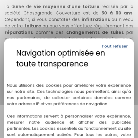
La durée de
vie moyenne d'une toiture
réalisée par la
société Chasagrande Couverture est de
50 à 60 ans
.
Cependant, si vous constatez des
infiltrations
au niveau
de votre
toiture
ou que vous effectuez régulièrement des
réparations
comme des
changements de tuiles
par
exemple, il est nécessaire de faire appel à un professionnel
pour contrôler l'état général de votre toiture afin de savoir
Tout refuser
si celle-ci doit être entièrement rénovée ou si des
réparations suffisent. Pour cela, n'hésitez pas à
contacter
Chasagrande Couverture
aux alentours de
Beauzelle
,
Tournefeuille
et
Aussonne
.
Politique de confidentialité
Nous utilisons des cookies pour améliorer votre expérience
sur notre site. Ces technologies nous permettent, ainsi qu'à
nos partenaires, de collecter certaines données comme
votre adresse IP et vos préférences de navigation.
Puis-je bénéficier d’aide de
Faut-il faire des démarches
Ces informations servent à personnaliser votre expérience,
l’État pour la rénovation de
administratives avant de
mesurer notre audience et afficher des publicités
ma toiture?
refaire sa toiture ?
pertinentes. Les cookies essentiels au fonctionnement du site
sont automatiquement activés. Pour tous les autres, votre